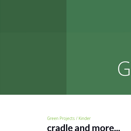
G
Green Projects / Kinder
cradle and more...