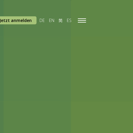
Jetzt anmelden
DE
EN
简
ES
Toggle
navigation