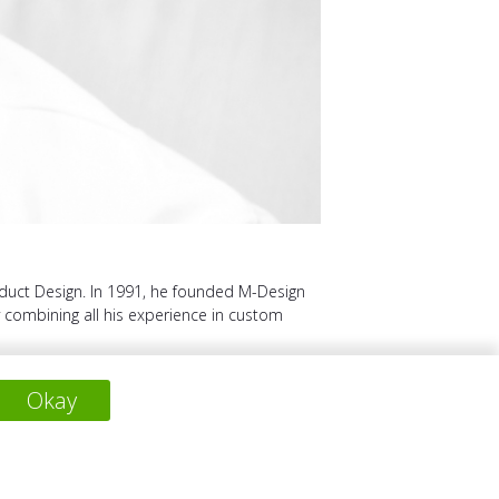
roduct Design. In 1991, he founded M-Design
y combining all his experience in custom
Okay
NÄCHSTES PROJEKT