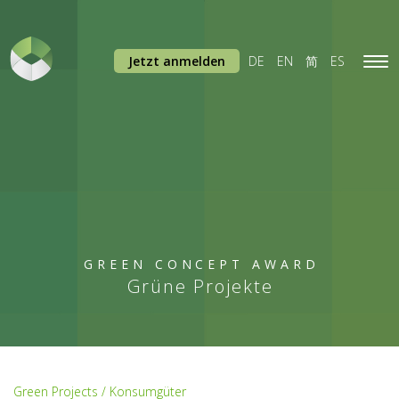
Jetzt anmelden
DE
EN
简
ES
Tog
navi
GREEN CONCEPT AWARD
Grüne Projekte
Green Projects / Konsumgüter