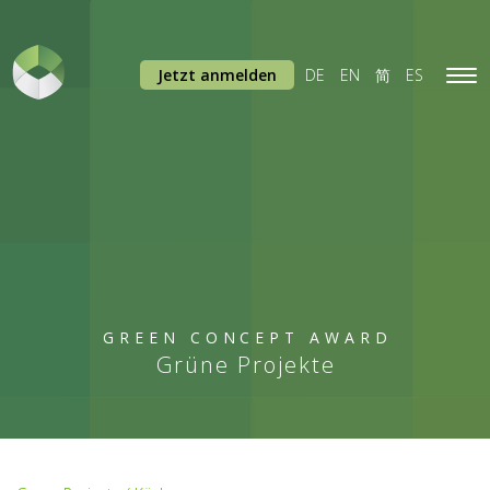
Jetzt anmelden
DE
EN
简
ES
Tog
navi
GREEN CONCEPT AWARD
Grüne Projekte