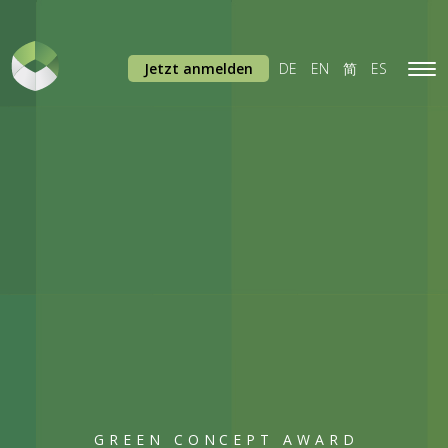
Jetzt anmelden
DE
EN
简
ES
Tog
navi
GREEN CONCEPT AWARD