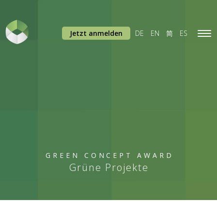
Jetzt anmelden
DE
EN
简
ES
Tog
navi
GREEN CONCEPT AWARD
Grüne Projekte