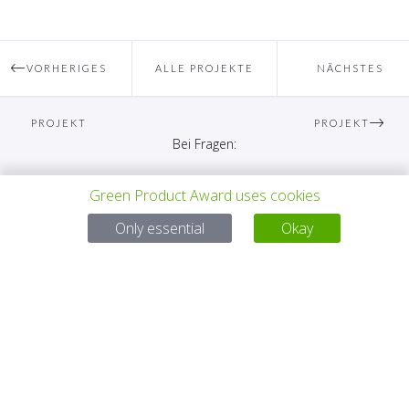
VORHERIGES
ALLE PROJEKTE
NÄCHSTES
PROJEKT
PROJEKT
Bei Fragen:
Email:
service@gp-award.com
Green Product Award uses cookies
Telefon: + 49 30 25742 880
Only essential
Okay