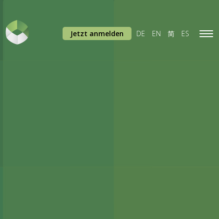
Jetzt anmelden
DE
EN
简
ES
Tog
navi