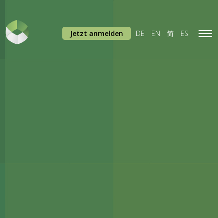
Jetzt anmelden
DE
EN
简
ES
Tog
navi