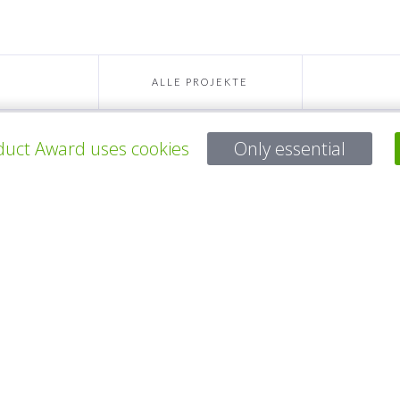
ALLE PROJEKTE
uct Award uses cookies
Only essential
Bei Fragen:
Email:
service@gp-award.com
Telefon: + 49 30 25742 880