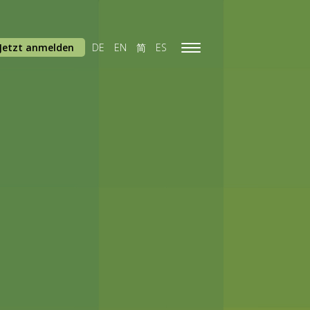
Jetzt anmelden
DE
EN
简
ES
Toggle
navigation