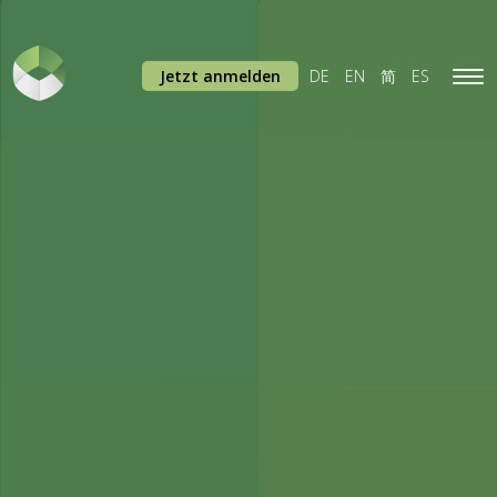
Jetzt anmelden
DE
EN
简
ES
Tog
navi