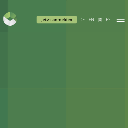
Jetzt anmelden
DE
EN
简
ES
Tog
navi