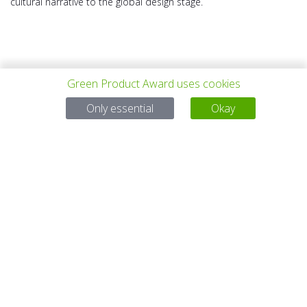
cultural narrative to the global design stage.
Green Product Award uses cookies
VORHERIGES
ALLE PROJEKTE
NÄCHSTES
Only essential
Okay
PROJEKT
PROJEKT
Bei Fragen:
Email:
service@gp-award.com
Telefon: + 49 30 25742 880