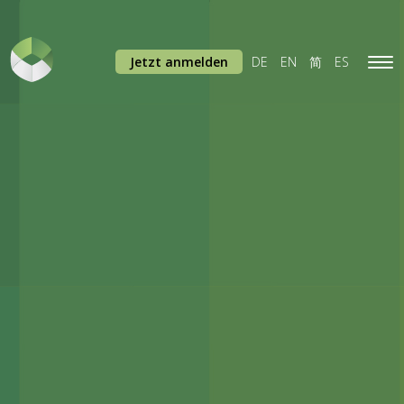
Jetzt anmelden
DE
EN
简
ES
Tog
navi