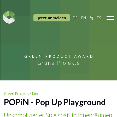
Jetzt anmelden
DE
EN
简
ES
Tog
navi
GREEN PRODUCT AWARD
Grüne Projekte
Green Projects / Kinder
POPiN - Pop Up Playground
Unkomplizierter Spielspaß in Innenräumen