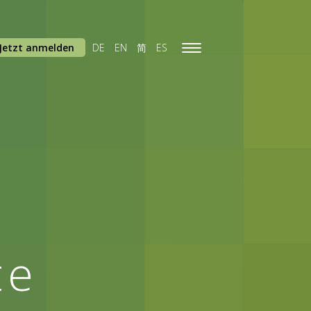
Jetzt anmelden
DE
EN
简
ES
Toggle
navigation
te