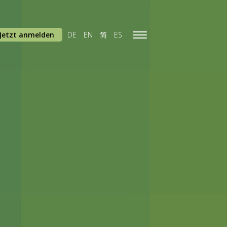
Jetzt anmelden
DE
EN
简
ES
Toggle
navigation