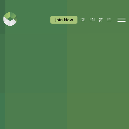
Join Now
DE
EN
简
ES
Tog
navi