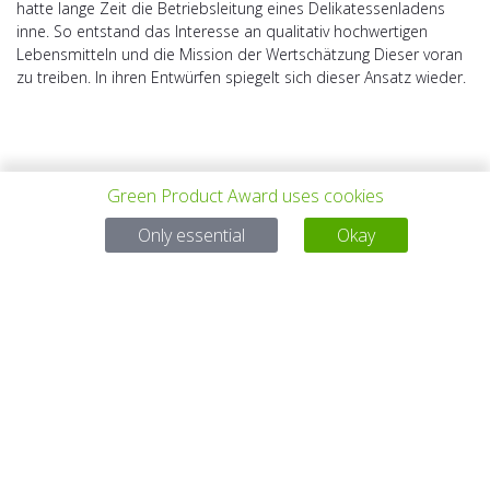
hatte lange Zeit die Betriebsleitung eines Delikatessenladens
inne. So entstand das Interesse an qualitativ hochwertigen
Lebensmitteln und die Mission der Wertschätzung Dieser voran
zu treiben. In ihren Entwürfen spiegelt sich dieser Ansatz wieder.
Green Product Award uses cookies
Only essential
Okay
PREV PROJECT
ALL PROJECTS
NEXT PROJECT
Questions?
Email:
service@gp-award.com
Phone: + 49 30 25742 880