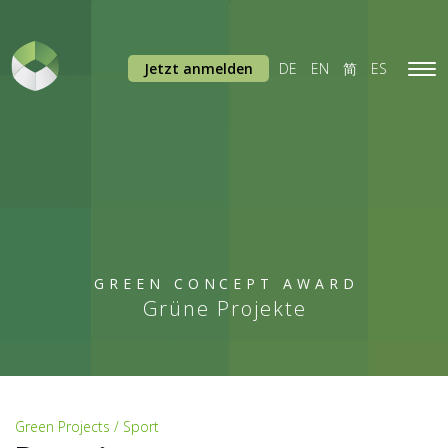
Jetzt anmelden
DE
EN
简
ES
Tog
navi
GREEN CONCEPT AWARD
Grüne Projekte
Green Projects / Sport