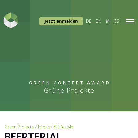
Jetzt anmelden
DE
EN
简
ES
Tog
navi
GREEN CONCEPT AWARD
Grüne Projekte
Green Projects / Interior & Lifestyle
BEERTERIAL