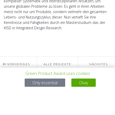
komplexer Systematik und interdisziplinären Ansätzen, um
unsere globalen Probleme zu lösen. Es geht in ihren Arbeiten
meist nicht nur um Produkte, sondern vielmehr den gesamten
Lebens- und Nutzungszyklus dieser. Nun vertieft Sie ihre
Kenntnisse und Fähigkeiten durch ein Masterstudium das der
KISD in Integrated Desgin Research.
VORHERIGES
ALLE PROJEKTE
NÄCHSTES
Green Product Award uses cookies
PROJEKT
PROJEKT
Only essential
Okay
Bei Fragen:
Email:
service@gp-award.com
Telefon: + 49 30 25742 880