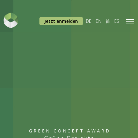
Jetzt anmelden
DE
EN
简
ES
Tog
navi
GREEN CONCEPT AWARD