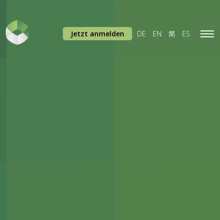
Jetzt anmelden
DE
EN
简
ES
Tog
navi