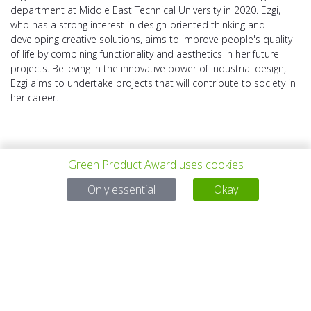
department at Middle East Technical University in 2020. Ezgi,
who has a strong interest in design-oriented thinking and
developing creative solutions, aims to improve people's quality
of life by combining functionality and aesthetics in her future
projects. Believing in the innovative power of industrial design,
Ezgi aims to undertake projects that will contribute to society in
her career.
Green Product Award uses cookies
Only essential
Okay
VORHERIGES
ALLE PROJEKTE
NÄCHSTES
PROJEKT
PROJEKT
Bei Fragen:
Email:
service@gp-award.com
Telefon: + 49 30 25742 880