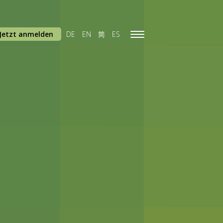
Jetzt anmelden
DE
EN
简
ES
Toggle
navigation