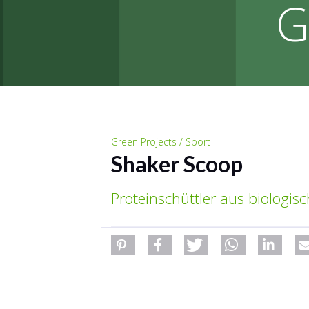
G
Green Projects / Sport
Shaker Scoop
Proteinschüttler aus biologi