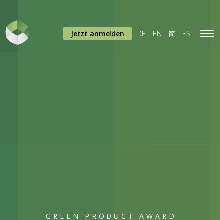
Jetzt anmelden
DE
EN
简
ES
Tog
navi
GREEN PRODUCT AWARD