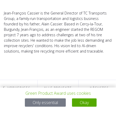
Jean-François Cassier is the General Director of TC Transports
Group, a family-run transportation and logistics business
founded by his father, Alain Cassier. Based in Cercy-la-Tour,
Burgundy, Jean-François, as an engineer started the REGOM
project 7 years ago to address challenges at two of his tire
collection sites. He wanted to make the job less demanding and
improve recyclers' conditions. His vision led to AI-driven
solutions, making tire recycling more efficient and traceable.
VORHERIGES
ALLE PROJEKTE
NÄCHSTES
Green Product Award uses cookies
Only essential
Okay
PROJEKT
PROJEKT
Bei Fragen: