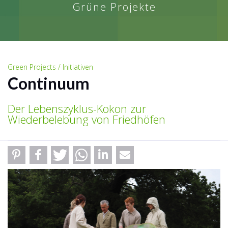
Grüne Projekte
Green Projects / Initiativen
Continuum
Der Lebenszyklus-Kokon zur
Wiederbelebung von Friedhöfen