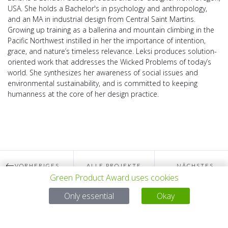
USA. She holds a Bachelor's in psychology and anthropology,
and an MA in industrial design from Central Saint Martins.
Growing up training as a ballerina and mountain climbing in the
Pacific Northwest instilled in her the importance of intention,
grace, and nature’s timeless relevance. Leksi produces solution-
oriented work that addresses the Wicked Problems of today’s
world. She synthesizes her awareness of social issues and
environmental sustainability, and is committed to keeping
humanness at the core of her design practice.
VORHERIGES
ALLE PROJEKTE
NÄCHSTES
Green Product Award uses cookies
Only essential
Okay
PROJEKT
PROJEKT
Bei Fragen: