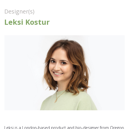
Designer(s)
Leksi Kostur
Leksi is a London-based product and bio-designer from Oregon,