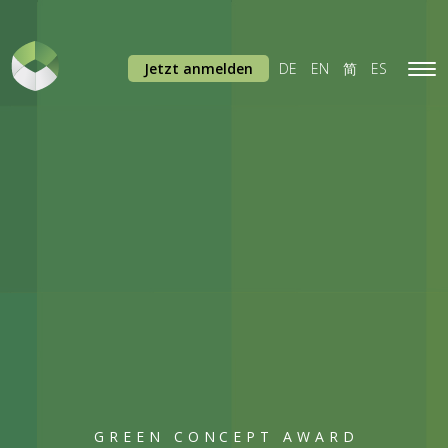
Jetzt anmelden
DE
EN
简
ES
Tog
navi
GREEN CONCEPT AWARD