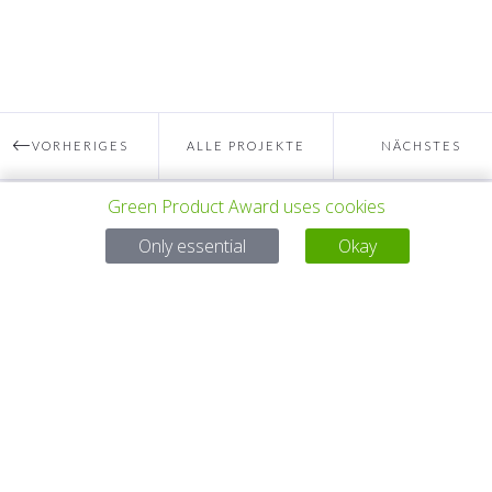
VORHERIGES
ALLE PROJEKTE
NÄCHSTES
Green Product Award uses cookies
PROJEKT
PROJEKT
Bei Fragen:
Only essential
Okay
Email:
service@gp-award.com
Telefon: + 49 30 25742 880