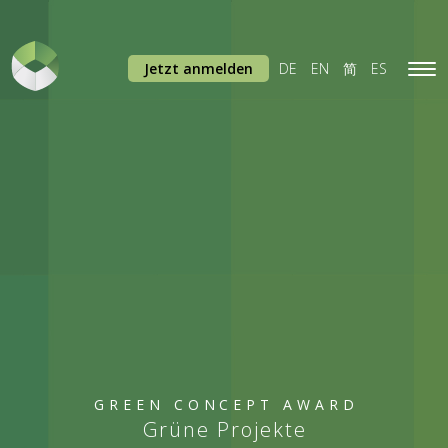
Jetzt anmelden
DE
EN
简
ES
Tog
navi
GREEN CONCEPT AWARD
Grüne Projekte