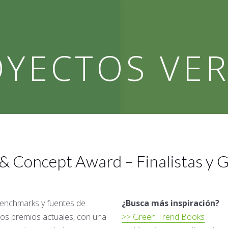
YECTOS VE
& Concept Award – Finalistas y
benchmarks y fuentes de
¿Busca más inspiración?
 los premios actuales, con una
>> Green Trend Books