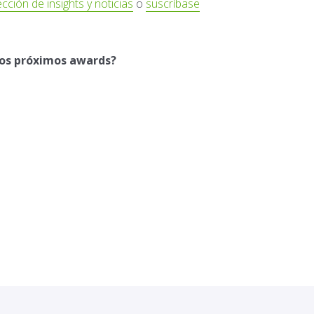
cción de insights y noticias
o
suscríbase
los próximos awards?