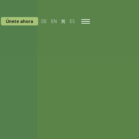
Únete ahora
DE
EN
简
ES
Toggle
navigation